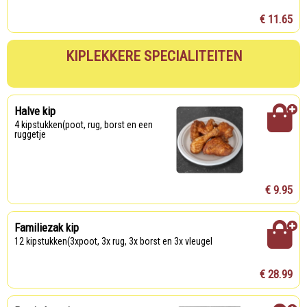
€ 11.65
KIPLEKKERE SPECIALITEITEN
Halve kip
4 kipstukken(poot, rug, borst en een
ruggetje
€ 9.95
Familiezak kip
12 kipstukken(3xpoot, 3x rug, 3x borst en 3x vleugel
€ 28.99