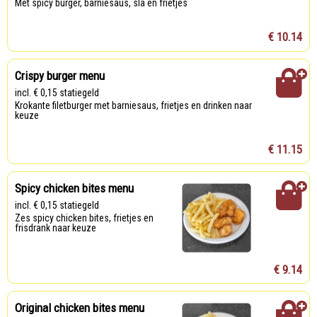
Met spicy burger, barniesaus, sla en frietjes
€ 10.14
Crispy burger menu
incl. € 0,15 statiegeld
Krokante filetburger met barniesaus, frietjes en drinken naar
keuze
€ 11.15
Spicy chicken bites menu
incl. € 0,15 statiegeld
Zes spicy chicken bites, frietjes en
frisdrank naar keuze
€ 9.14
Original chicken bites menu