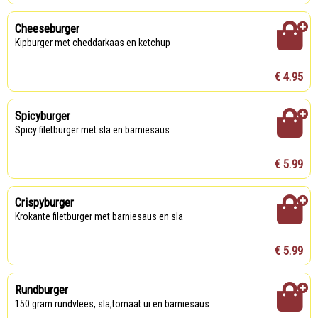
Cheeseburger
Kipburger met cheddarkaas en ketchup
€ 4.95
Spicyburger
Spicy filetburger met sla en barniesaus
€ 5.99
Crispyburger
Krokante filetburger met barniesaus en sla
€ 5.99
Rundburger
150 gram rundvlees, sla,tomaat ui en barniesaus