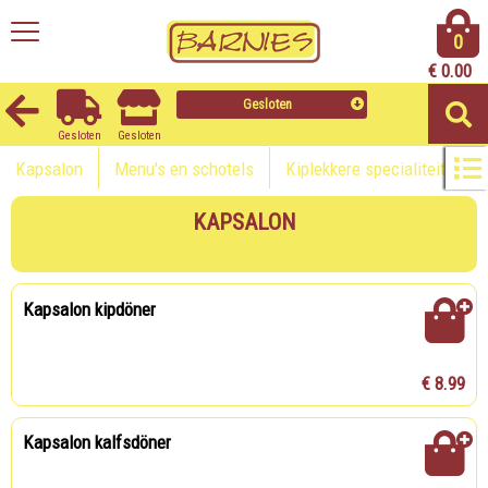
0
€
0.00
Gesloten
Gesloten
Gesloten
Kapsalon
Menu's en schotels
Kiplekkere specialiteiten
KAPSALON
Kapsalon kipdöner
€ 8.99
Kapsalon kalfsdöner