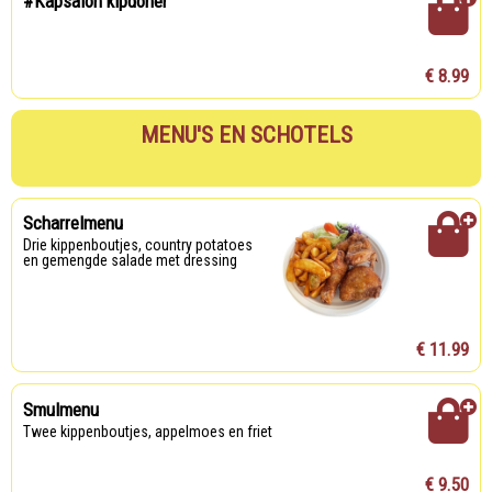
#Kapsalon kipdöner
€ 8.99
MENU'S EN SCHOTELS
Scharrelmenu
Drie kippenboutjes, country potatoes
en gemengde salade met dressing
€ 11.99
Smulmenu
Twee kippenboutjes, appelmoes en friet
€ 9.50