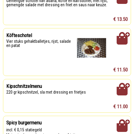
Gemengde schotel van adana, köfte en kalfsdöner, met rijst,
gemengde salade met dressing en friet en saus naar keuze.
€ 13.50
Köfteschotel
Vier stuks gehaktballetjes, rijst, salade
en patat
€ 11.50
Kipschnitzelmenu
220 gr kipschnitzel, sla met dressing en frietjes
€ 11.00
Spicy burgermenu
incl. € 0,15 statiegeld