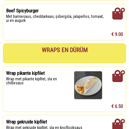
Beef Spicyburger
met barniesaus, cheddarkaas, ijsbergsla, jalapeños, tomaat,
ui en augurk
€ 9.00
WRAPS EN DÜRÜM
Wrap pikante kipfilet
Wrap met pikante kipfilet, sla en
chilliesaus
€ 6.50
Wrap gekruide kipfilet
Wrap met gekruide kipfilet, sla en knoflooksaus