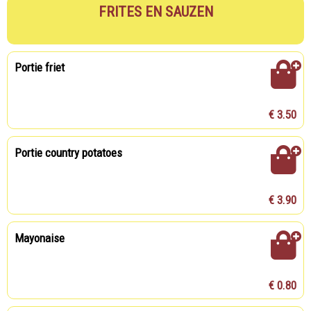
FRITES EN SAUZEN
Portie friet
€ 3.50
Portie country potatoes
€ 3.90
Mayonaise
€ 0.80