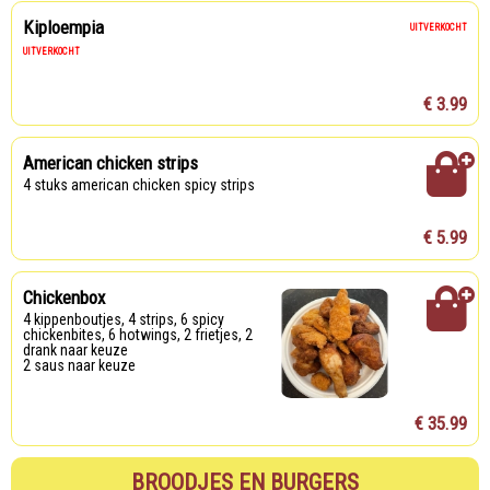
Kiploempia
UITVERKOCHT
UITVERKOCHT
€ 3.99
American chicken strips
4 stuks american chicken spicy strips
€ 5.99
Chickenbox
4 kippenboutjes, 4 strips, 6 spicy
chickenbites, 6 hotwings, 2 frietjes, 2
drank naar keuze
2 saus naar keuze
€ 35.99
BROODJES EN BURGERS