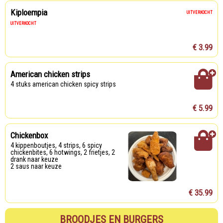
Kiploempia
UITVERKOCHT
UITVERKOCHT
€ 3.99
American chicken strips
4 stuks american chicken spicy strips
€ 5.99
Chickenbox
4 kippenboutjes, 4 strips, 6 spicy
chickenbites, 6 hotwings, 2 frietjes, 2
drank naar keuze
2 saus naar keuze
€ 35.99
BROODJES EN BURGERS