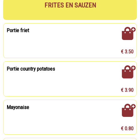
FRITES EN SAUZEN
Portie friet
€ 3.50
Portie country potatoes
€ 3.90
Mayonaise
€ 0.80