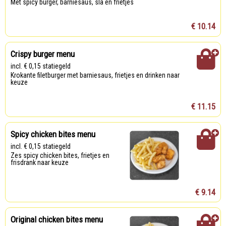
Met spicy burger, barniesaus, sla en frietjes
€ 10.14
Crispy burger menu
incl. € 0,15 statiegeld
Krokante filetburger met barniesaus, frietjes en drinken naar
keuze
€ 11.15
Spicy chicken bites menu
incl. € 0,15 statiegeld
Zes spicy chicken bites, frietjes en
frisdrank naar keuze
€ 9.14
Original chicken bites menu