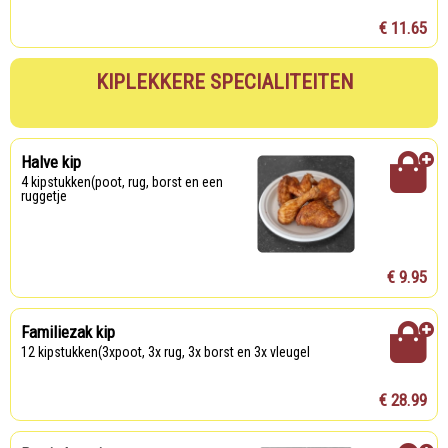
€ 11.65
KIPLEKKERE SPECIALITEITEN
Halve kip
4 kipstukken(poot, rug, borst en een
ruggetje
€ 9.95
Familiezak kip
12 kipstukken(3xpoot, 3x rug, 3x borst en 3x vleugel
€ 28.99