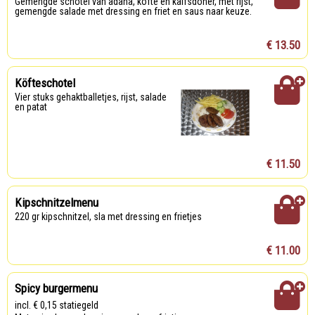
Gemengde schotel van adana, köfte en kalfsdöner, met rijst,
gemengde salade met dressing en friet en saus naar keuze.
€ 13.50
Köfteschotel
Vier stuks gehaktballetjes, rijst, salade
en patat
€ 11.50
Kipschnitzelmenu
220 gr kipschnitzel, sla met dressing en frietjes
€ 11.00
Spicy burgermenu
incl. € 0,15 statiegeld