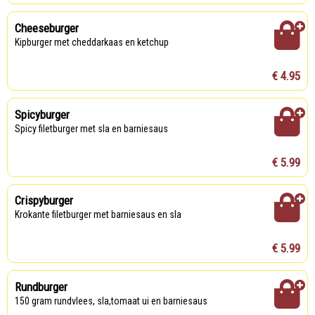
Cheeseburger
Kipburger met cheddarkaas en ketchup
€ 4.95
Spicyburger
Spicy filetburger met sla en barniesaus
€ 5.99
Crispyburger
Krokante filetburger met barniesaus en sla
€ 5.99
Rundburger
150 gram rundvlees, sla,tomaat ui en barniesaus