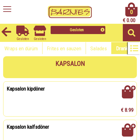
0
€
0.00
Gesloten
Gesloten
Gesloten
Wraps en dürüm
Frites en sauzen
Salades
Dranken
KAPSALON
Kapsalon kipdöner
€ 8.99
Kapsalon kalfsdöner