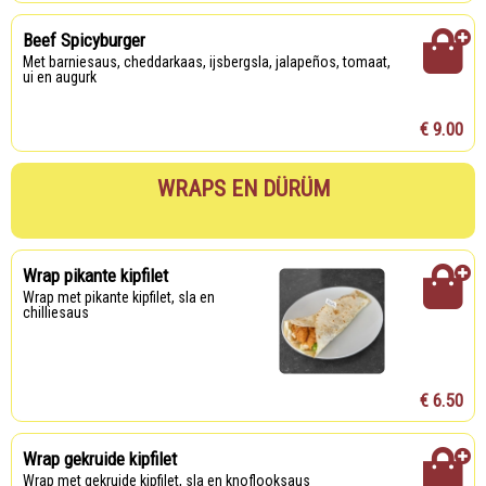
Beef Spicyburger
met barniesaus, cheddarkaas, ijsbergsla, jalapeños, tomaat,
ui en augurk
€ 9.00
WRAPS EN DÜRÜM
Wrap pikante kipfilet
Wrap met pikante kipfilet, sla en
chilliesaus
€ 6.50
Wrap gekruide kipfilet
Wrap met gekruide kipfilet, sla en knoflooksaus