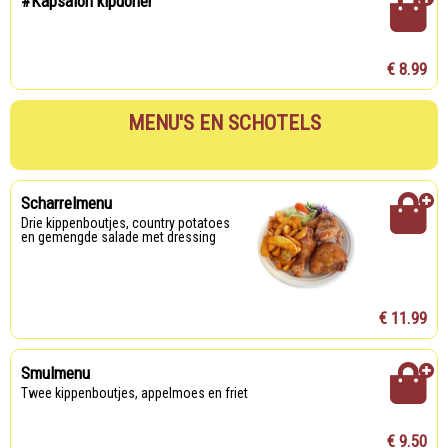
#Kapsalon kipdöner
€ 8.99
MENU'S EN SCHOTELS
Scharrelmenu
Drie kippenboutjes, country potatoes
en gemengde salade met dressing
€ 11.99
Smulmenu
Twee kippenboutjes, appelmoes en friet
€ 9.50